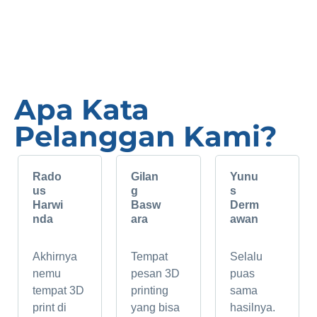
KONSULTASI GRATIS
Apa Kata
Pelanggan Kami?
Rado
Gilan
Yunu
us
g
s
Harwi
Basw
Derm
nda
ara
awan
Akhirnya
Tempat
Selalu
nemu
pesan 3D
puas
tempat 3D
printing
sama
print di
yang bisa
hasilnya.