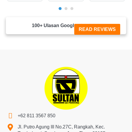
100+ Ulasan Google





READ REVIEWS
+62 811 3567 850
Jl. Putro Agung III No.27C, Rangkah, Kec.