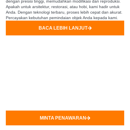
dengan presisi tinggi, memudahkan modifikasi dan reproduksi.
Apakah untuk arsitektur, restorasi, atau hobi, kami hadir untuk
Anda. Dengan teknologi terbaru, proses lebih cepat dan akurat.
Percayakan kebutuhan pemindaian objek Anda kepada kami.
BACA LEBIH LANJUT
Siap Mulai Proyek 3D
Anda?
Silakan hubungi kami sekarang untuk membahas kebutuhan 3D
Anda. Kami siap memberikan solusi lengkap, mulai dari
konsultasi desain hingga finishing agar proyek Anda berjalan
lancar.
MINTA PENAWARAN