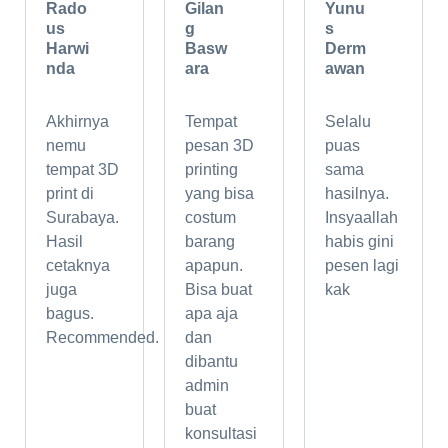
Rado
Gilan
Yunu
us
g
s
Harwi
Basw
Derm
nda
ara
awan
Akhirnya
Tempat
Selalu
nemu
pesan 3D
puas
tempat 3D
printing
sama
print di
yang bisa
hasilnya.
Surabaya.
costum
Insyaallah
Hasil
barang
habis gini
cetaknya
apapun.
pesen lagi
juga
Bisa buat
kak
bagus.
apa aja
Recommended.
dan
dibantu
admin
buat
konsultasi