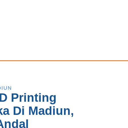
DIUN
D Printing
a Di Madiun,
Andal