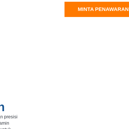
D Anda
MINTA PENAWARAN
n
n presisi
amin