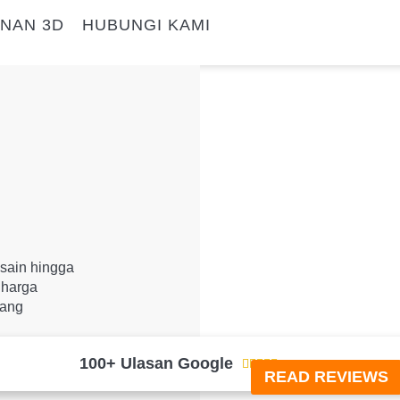
NAN 3D
HUBUNGI KAMI
esain hingga
 harga
yang
100+ Ulasan Google





READ REVIEWS