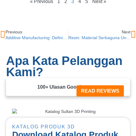
« Previous
1
2
3
4
5
Next »
Previous
Next
Additive Manufacturing: Definisi, Cara Kerja, Dan Manfaatnya
Resin: Material Serbaguna Untuk Kebutuhan 3D Printing
Apa Kata Pelanggan
Kami?
100+ Ulasan Google





READ REVIEWS
KATALOG PRODUK 3D
Download Katalog Produk