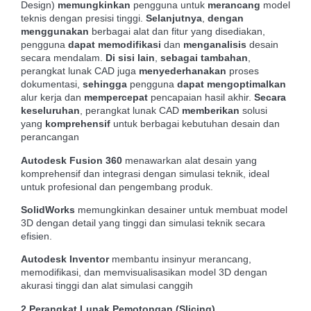
Design)
memungkinkan
pengguna untuk
merancang
model
teknis dengan presisi tinggi.
Selanjutnya
,
dengan
menggunakan
berbagai alat dan fitur yang disediakan,
pengguna
dapat memodifikasi
dan
menganalisis
desain
secara mendalam.
Di sisi lain
,
sebagai tambahan
,
perangkat lunak CAD juga
menyederhanakan
proses
dokumentasi,
sehingga
pengguna
dapat
mengoptimalkan
alur kerja dan
mempercepat
pencapaian hasil akhir.
Secara
keseluruhan
, perangkat lunak CAD
memberikan
solusi
yang
komprehensif
untuk berbagai kebutuhan desain dan
perancangan
Autodesk Fusion 360
menawarkan alat desain yang
komprehensif dan integrasi dengan simulasi teknik, ideal
untuk profesional dan pengembang produk.
SolidWorks
memungkinkan desainer untuk membuat model
3D dengan detail yang tinggi dan simulasi teknik secara
efisien.
Autodesk Inventor
membantu insinyur merancang,
memodifikasi, dan memvisualisasikan model 3D dengan
akurasi tinggi dan alat simulasi canggih
2.Perangkat Lunak Pemotongan (Slicing)