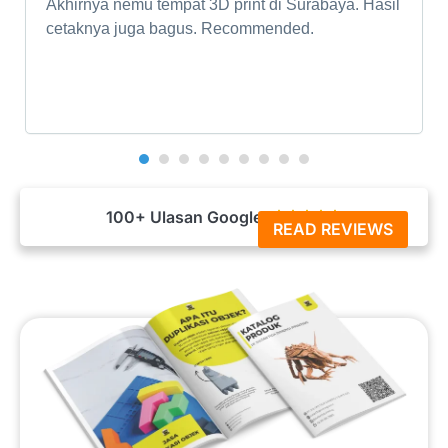
Akhirnya nemu tempat 3D print di Surabaya. Hasil
cetaknya juga bagus. Recommended.
100+ Ulasan Google





READ REVIEWS